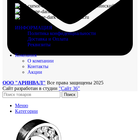
г. Воронеж, пр-кт Ленинский, д. 221
8 (960) 117-98-18
arinval@mail.ru
ИНФОРМАЦИЯ
Политика конфиденциальности
Доставка и Оплата
Реквизиты
Компания
О компании
Контакты
Акции
ООО "АРИНВАЛ"
Все права защищены
2025
Сайт разработан в студии
"Сайт 36"
Поиск
Меню
Категории