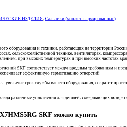
ИЧЕСКИЕ ИЗДЕЛИЯ
,
Сальники (манжеты армированные)
го оборудования и техники, работающих на территории России
асосах, сельскохозяйственной технике, вентиляторах, компресс
влением, при высоких температурах и при высоких частотах вра
нений SKF соответствует международным требованиям и предн
беспечивает эффективную герметизацию отверстий.
увеличит срок службы вашего оборудования, сократит простой
ада различные уплотнения для деталей, совершающих возврат
47X7HMS5RG SKF можно купить
о отличается по цене и качеству. продаём как оптом для органи