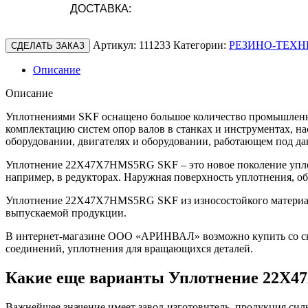
ДОСТАВКА:
Артикул:
111233
Категории:
РЕЗИНО-ТЕХН
СДЕЛАТЬ ЗАКАЗ
Описание
Описание
Уплотнениями SKF оснащено большое количество промышленно
комплектацию систем опор валов в станках и инструментах, н
оборудовании, двигателях и оборудовании, работающем под да
Уплотнение 22X47X7HMS5RG SKF – это новое поколение уплот
например, в редукторах. Наружная поверхность уплотнения, о
Уплотнение 22X47X7HMS5RG SKF из износостойкого материала 
выпускаемой продукции.
В интернет-магазине ООО «АРИНВАЛ» возможно купить со скл
соединений, уплотнения для вращающихся деталей.
Какие еще варианты Уплотнение 22X
Важнейшее значение имеет завод-изготовитель, продукция сильн