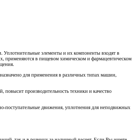
. Уплотнительные элементы и их компоненты входят в
орах, применяются в пищевом химическом и фармацевтическом
щения.
азначено для применения в различных типах машин,
, повысит производительность техники и качество
но-поступательные движения, уплотнения для неподвижных
заций, так и в розницу за наличный расчет. Если Вы ищете