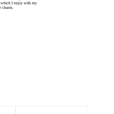
g which I enjoy with my
he charm.