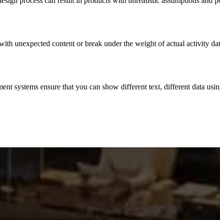
ign process can result in products with unrealistic assumptions and pot
with unexpected content or break under the weight of actual activity dat
t systems ensure that you can show different text, different data usin