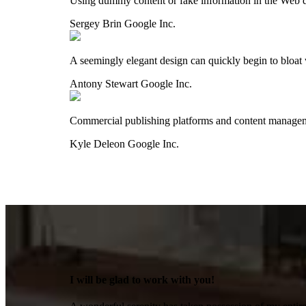
Using dummy content or fake information in the Web des
Sergey Brin
Google Inc.
A seemingly elegant design can quickly begin to bloat 
Antony Stewart
Google Inc.
Commercial publishing platforms and content managemen
Kyle Deleon
Google Inc.
I will be glad to work with you!