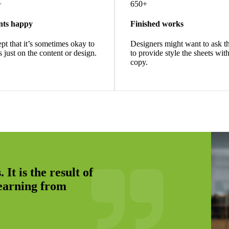
+
650+
nts happy
Finished works
pt that it’s sometimes okay to
Designers might want to ask 
s just on the content or design.
to provide style the sheets wit
copy.
 It is the result of
learning from