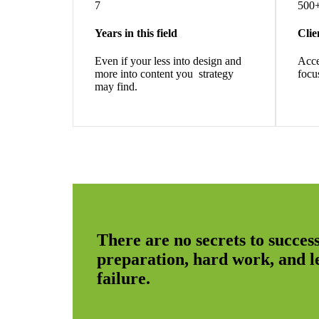
7
500
Years in this field
Clie
Even if your less into design and
Acce
more into content you strategy
focu
may find.
There are no secrets to success.
preparation, hard work, and 
failure.