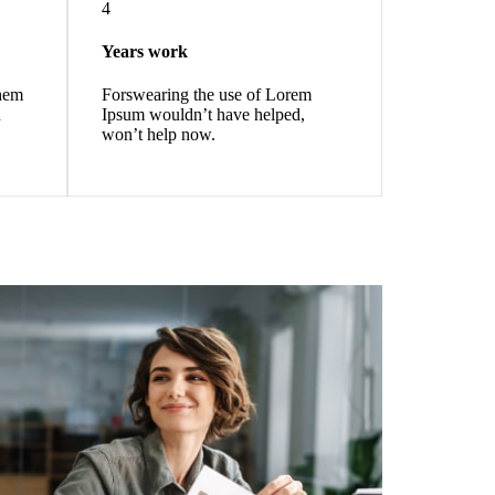
4
Years work
them
Forswearing the use of Lorem
h
Ipsum wouldn’t have helped,
won’t help now.