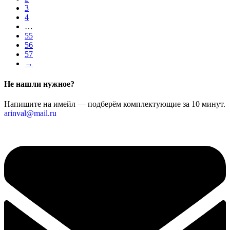
3
4
…
55
56
57
→
Не нашли нужное?
Напишите на имейл — подберём комплектующие за 10 минут.
arinval@mail.ru