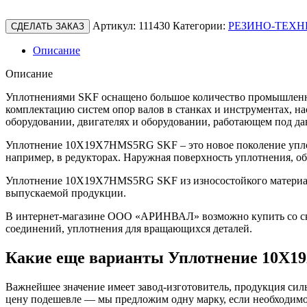
Артикул:
111430
Категории:
РЕЗИНО-ТЕХН
СДЕЛАТЬ ЗАКАЗ
Описание
Описание
Уплотнениями SKF оснащено большое количество промышленно
комплектацию систем опор валов в станках и инструментах, н
оборудовании, двигателях и оборудовании, работающем под да
Уплотнение 10X19X7HMS5RG SKF – это новое поколение уплот
например, в редукторах. Наружная поверхность уплотнения, о
Уплотнение 10X19X7HMS5RG SKF из износостойкого материала 
выпускаемой продукции.
В интернет-магазине ООО «АРИНВАЛ» возможно купить со скл
соединений, уплотнения для вращающихся деталей.
Какие еще варианты Уплотнение 10X
Важнейшее значение имеет завод-изготовитель, продукция сильн
цену подешевле — мы предложим одну марку, если необходимо 