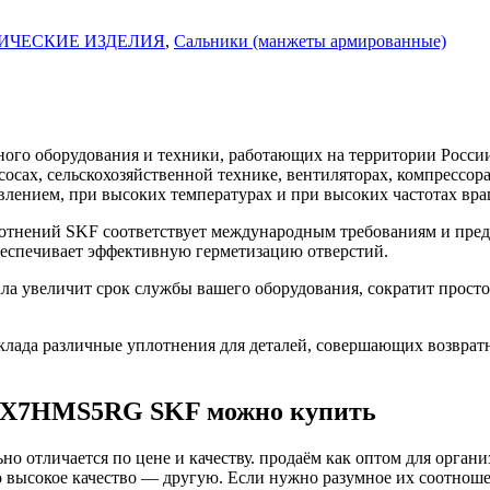
ИЧЕСКИЕ ИЗДЕЛИЯ
,
Сальники (манжеты армированные)
го оборудования и техники, работающих на территории России
асосах, сельскохозяйственной технике, вентиляторах, компресс
влением, при высоких температурах и при высоких частотах вра
нений SKF соответствует международным требованиям и предн
беспечивает эффективную герметизацию отверстий.
увеличит срок службы вашего оборудования, сократит простой
ада различные уплотнения для деталей, совершающих возврат
19X7HMS5RG SKF можно купить
о отличается по цене и качеству. продаём как оптом для органи
высокое качество — другую. Если нужно разумное их соотношени