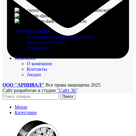
г. Воронеж, пр-кт Ленинский, д. 221
8 (960) 117-98-18
arinval@mail.ru
ИНФОРМАЦИЯ
Политика конфиденциальности
Доставка и Оплата
Реквизиты
Компания
О компании
Контакты
Акции
ООО "АРИНВАЛ"
Все права защищены
2025
Сайт разработан в студии
"Сайт 36"
Поиск
Меню
Категории