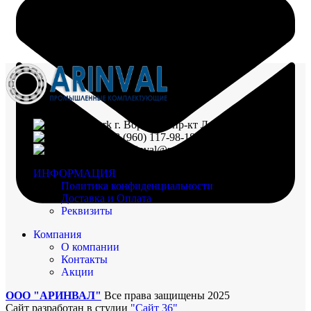
г. Воронеж, пр-кт Ленинский, д. 221
8 (960) 117-98-18
arinval@mail.ru
ИНФОРМАЦИЯ
Политика конфиденциальности
Доставка и Оплата
Реквизиты
Компания
О компании
Контакты
Акции
ООО "АРИНВАЛ"
Все права защищены
2025
Сайт разработан в студии
"Сайт 36"