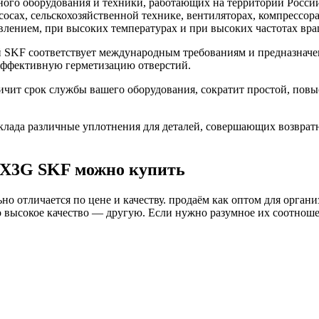
го оборудования и техники, работающих на территории России
асосах, сельскохозяйственной технике, вентиляторах, компресс
влением, при высоких температурах и при высоких частотах вра
SKF соответствует международным требованиям и предназначен
 эффективную герметизацию отверстий.
чит срок службы вашего оборудования, сократит простой, повы
ада различные уплотнения для деталей, совершающих возврат
9X3G SKF можно купить
о отличается по цене и качеству. продаём как оптом для органи
высокое качество — другую. Если нужно разумное их соотношени