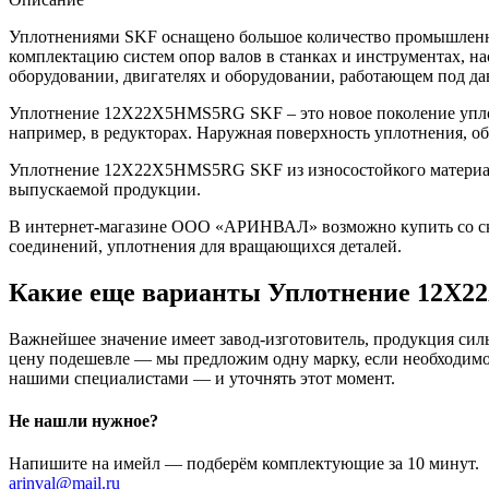
Уплотнениями SKF оснащено большое количество промышленно
комплектацию систем опор валов в станках и инструментах, н
оборудовании, двигателях и оборудовании, работающем под да
Уплотнение 12X22X5HMS5RG SKF – это новое поколение уплот
например, в редукторах. Наружная поверхность уплотнения, о
Уплотнение 12X22X5HMS5RG SKF из износостойкого материала 
выпускаемой продукции.
В интернет-магазине ООО «АРИНВАЛ» возможно купить со скл
соединений, уплотнения для вращающихся деталей.
Какие еще варианты Уплотнение 12X
Важнейшее значение имеет завод-изготовитель, продукция сильн
цену подешевле — мы предложим одну марку, если необходимо 
нашими специалистами — и уточнять этот момент.
Не нашли нужное?
Напишите на имейл — подберём комплектующие за 10 минут.
arinval@mail.ru