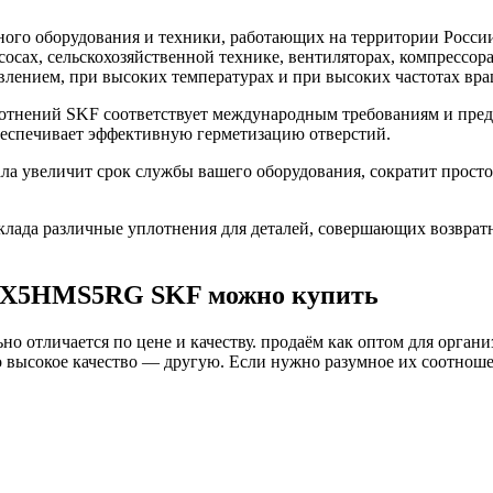
го оборудования и техники, работающих на территории России
асосах, сельскохозяйственной технике, вентиляторах, компресс
влением, при высоких температурах и при высоких частотах вра
нений SKF соответствует международным требованиям и предн
беспечивает эффективную герметизацию отверстий.
увеличит срок службы вашего оборудования, сократит простой
ада различные уплотнения для деталей, совершающих возврат
22X5HMS5RG SKF можно купить
о отличается по цене и качеству. продаём как оптом для органи
высокое качество — другую. Если нужно разумное их соотношени