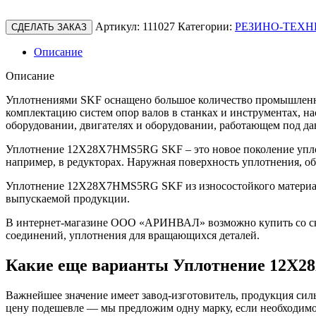
Артикул:
111027
Категории:
РЕЗИНО-ТЕХН
СДЕЛАТЬ ЗАКАЗ
Описание
Описание
Уплотнениями SKF оснащено большое количество промышленно
комплектацию систем опор валов в станках и инструментах, н
оборудовании, двигателях и оборудовании, работающем под да
Уплотнение 12X28X7HMS5RG SKF – это новое поколение уплот
например, в редукторах. Наружная поверхность уплотнения, о
Уплотнение 12X28X7HMS5RG SKF из износостойкого материала 
выпускаемой продукции.
В интернет-магазине ООО «АРИНВАЛ» возможно купить со скл
соединений, уплотнения для вращающихся деталей.
Какие еще варианты Уплотнение 12X
Важнейшее значение имеет завод-изготовитель, продукция сильн
цену подешевле — мы предложим одну марку, если необходимо 