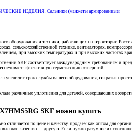
ИЧЕСКИЕ ИЗДЕЛИЯ
,
Сальники (манжеты армированные)
го оборудования и техники, работающих на территории России
асосах, сельскохозяйственной технике, вентиляторах, компресс
влением, при высоких температурах и при высоких частотах вра
нений SKF соответствует международным требованиям и предн
беспечивает эффективную герметизацию отверстий.
увеличит срок службы вашего оборудования, сократит простой
ада различные уплотнения для деталей, совершающих возврат
28X7HMS5RG SKF можно купить
о отличается по цене и качеству. продаём как оптом для органи
высокое качество — другую. Если нужно разумное их соотношени