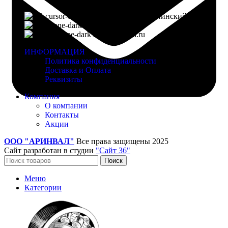
г. Воронеж, пр-кт Ленинский, д. 221
8 (960) 117-98-18
arinval@mail.ru
ИНФОРМАЦИЯ
Политика конфиденциальности
Доставка и Оплата
Реквизиты
Компания
О компании
Контакты
Акции
ООО "АРИНВАЛ"
Все права защищены
2025
Сайт разработан в студии
"Сайт 36"
Поиск
Меню
Категории