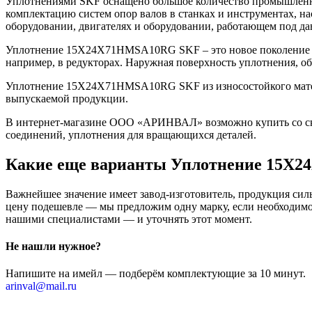
Уплотнениями SKF оснащено большое количество промышленно
комплектацию систем опор валов в станках и инструментах, н
оборудовании, двигателях и оборудовании, работающем под да
Уплотнение 15X24X71HMSA10RG SKF – это новое поколение у
например, в редукторах. Наружная поверхность уплотнения, о
Уплотнение 15X24X71HMSA10RG SKF из износостойкого материа
выпускаемой продукции.
В интернет-магазине ООО «АРИНВАЛ» возможно купить со скл
соединений, уплотнения для вращающихся деталей.
Какие еще варианты Уплотнение 15X
Важнейшее значение имеет завод-изготовитель, продукция сильн
цену подешевле — мы предложим одну марку, если необходимо 
нашими специалистами — и уточнять этот момент.
Не нашли нужное?
Напишите на имейл — подберём комплектующие за 10 минут.
arinval@mail.ru