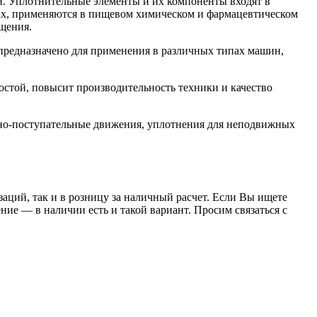
. Уплотнительные элементы и их компоненты входят в
орах, применяются в пищевом химическом и фармацевтическом
щения.
редназначено для применения в различных типах машин,
той, повысит производительность техники и качество
но-поступательные движения, уплотнения для неподвижных
заций, так и в розницу за наличный расчет. Если Вы ищете
е — в наличии есть и такой вариант. Просим связаться с