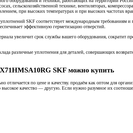
го оборудования и техники, работающих на территории России
асосах, сельскохозяйственной технике, вентиляторах, компресс
влением, при высоких температурах и при высоких частотах вра
плотнений SKF соответствует международным требованиям и п
беспечивает эффективную герметизацию отверстий.
ла увеличит срок службы вашего оборудования, сократит прос
ада различные уплотнения для деталей, совершающих возврат
24X71HMSA10RG SKF можно купить
о отличается по цене и качеству. продаём как оптом для органи
высокое качество — другую. Если нужно разумное их соотношени