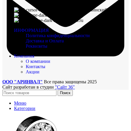
г. Воронеж, пр-кт Ленинский, д. 221
8 (960) 117-98-18
arinval@mail.ru
ИНФОРМАЦИЯ
Политика конфиденциальности
Доставка и Оплата
Реквизиты
Компания
О компании
Контакты
Акции
ООО "АРИНВАЛ"
Все права защищены
2025
Сайт разработан в студии
"Сайт 36"
Поиск
Меню
Категории