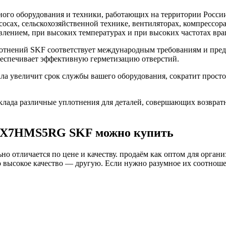
го оборудования и техники, работающих на территории России
асосах, сельскохозяйственной технике, вентиляторах, компресс
влением, при высоких температурах и при высоких частотах вра
нений SKF соответствует международным требованиям и предн
беспечивает эффективную герметизацию отверстий.
увеличит срок службы вашего оборудования, сократит простой
ада различные уплотнения для деталей, совершающих возврат
35X7HMS5RG SKF можно купить
о отличается по цене и качеству. продаём как оптом для органи
высокое качество — другую. Если нужно разумное их соотношени