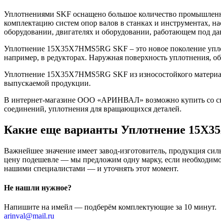
Уплотнениями SKF оснащено большое количество промышленно
комплектацию систем опор валов в станках и инструментах, н
оборудовании, двигателях и оборудовании, работающем под да
Уплотнение 15X35X7HMS5RG SKF – это новое поколение уплот
например, в редукторах. Наружная поверхность уплотнения, о
Уплотнение 15X35X7HMS5RG SKF из износостойкого материала 
выпускаемой продукции.
В интернет-магазине ООО «АРИНВАЛ» возможно купить со скл
соединений, уплотнения для вращающихся деталей.
Какие еще варианты Уплотнение 15X
Важнейшее значение имеет завод-изготовитель, продукция сильн
цену подешевле — мы предложим одну марку, если необходимо 
нашими специалистами — и уточнять этот момент.
Не нашли нужное?
Напишите на имейл — подберём комплектующие за 10 минут.
arinval@mail.ru