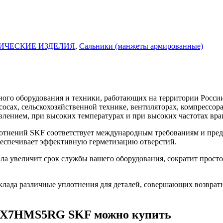
ИЧЕСКИЕ ИЗДЕЛИЯ
,
Сальники (манжеты армированные)
го оборудования и техники, работающих на территории России
асосах, сельскохозяйственной технике, вентиляторах, компресс
влением, при высоких температурах и при высоких частотах вра
нений SKF соответствует международным требованиям и предн
беспечивает эффективную герметизацию отверстий.
увеличит срок службы вашего оборудования, сократит простой
ада различные уплотнения для деталей, совершающих возврат
28X7HMS5RG SKF можно купить