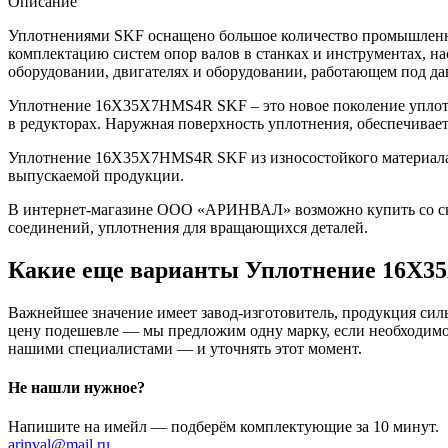
Описание
Уплотнениями SKF оснащено большое количество промышленно
комплектацию систем опор валов в станках и инструментах, н
оборудовании, двигателях и оборудовании, работающем под да
Уплотнение 16X35X7HMS4R SKF – это новое поколение уплотн
в редукторах. Наружная поверхность уплотнения, обеспечивае
Уплотнение 16X35X7HMS4R SKF из износостойкого материала у
выпускаемой продукции.
В интернет-магазине ООО «АРИНВАЛ» возможно купить со скл
соединений, уплотнения для вращающихся деталей.
Какие еще варианты Уплотнение 16X
Важнейшее значение имеет завод-изготовитель, продукция сильн
цену подешевле — мы предложим одну марку, если необходимо 
нашими специалистами — и уточнять этот момент.
Не нашли нужное?
Напишите на имейл — подберём комплектующие за 10 минут.
arinval@mail.ru