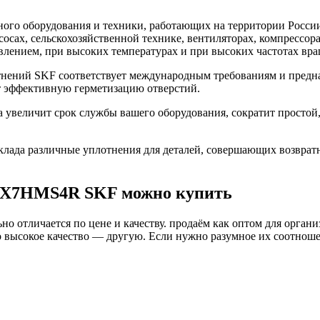
го оборудования и техники, работающих на территории России
асосах, сельскохозяйственной технике, вентиляторах, компресс
влением, при высоких температурах и при высоких частотах вра
ений SKF соответствует международным требованиям и предназ
т эффективную герметизацию отверстий.
величит срок службы вашего оборудования, сократит простой,
ада различные уплотнения для деталей, совершающих возврат
35X7HMS4R SKF можно купить
о отличается по цене и качеству. продаём как оптом для органи
высокое качество — другую. Если нужно разумное их соотношени