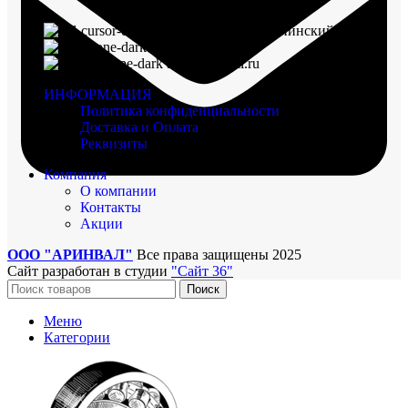
г. Воронеж, пр-кт Ленинский, д. 221
8 (960) 117-98-18
arinval@mail.ru
ИНФОРМАЦИЯ
Политика конфиденциальности
Доставка и Оплата
Реквизиты
Компания
О компании
Контакты
Акции
ООО "АРИНВАЛ"
Все права защищены
2025
Сайт разработан в студии
"Сайт 36"
Поиск
Меню
Категории