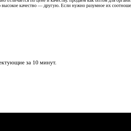
о отличается по цене и качеству. продаём как оптом для органи
высокое качество — другую. Если нужно разумное их соотношени
ктующие за 10 минут.