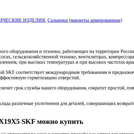
ИЧЕСКИЕ ИЗДЕЛИЯ
,
Сальники (манжеты армированные)
го оборудования и техники, работающих на территории России
асосах, сельскохозяйственной технике, вентиляторах, компресс
влением, при высоких температурах и при высоких частотах вра
ий SKF соответствует международным требованиям и предназнач
 эффективную герметизацию отверстий.
личит срок службы вашего оборудования, сократит простой, по
ада различные уплотнения для деталей, совершающих возврат
2X19X5 SKF можно купить