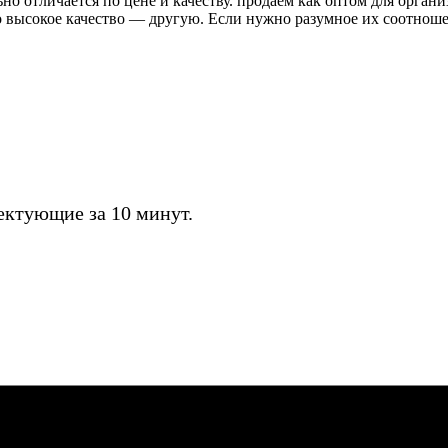
о отличается по цене и качеству. продаём как оптом для органи
высокое качество — другую. Если нужно разумное их соотношени
ктующие за 10 минут.