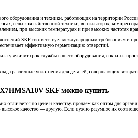
го оборудования и техники, работающих на территории России
асосах, сельскохозяйственной технике, вентиляторах, компресс
влением, при высоких температурах и при высоких частотах вра
тнений SKF соответствует международным требованиям и пред
беспечивает эффективную герметизацию отверстий.
 увеличит срок службы вашего оборудования, сократит просто
ада различные уплотнения для деталей, совершающих возврат
38X7HMSA10V SKF можно купить
о отличается по цене и качеству. продаём как оптом для органи
высокое качество — другую. Если нужно разумное их соотношени