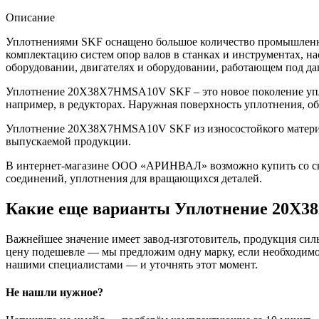
Описание
Уплотнениями SKF оснащено большое количество промышленно
комплектацию систем опор валов в станках и инструментах, н
оборудовании, двигателях и оборудовании, работающем под да
Уплотнение 20X38X7HMSA10V SKF – это новое поколение упло
например, в редукторах. Наружная поверхность уплотнения, о
Уплотнение 20X38X7HMSA10V SKF из износостойкого материала
выпускаемой продукции.
В интернет-магазине ООО «АРИНВАЛ» возможно купить со скл
соединений, уплотнения для вращающихся деталей.
Какие еще варианты Уплотнение 20X
Важнейшее значение имеет завод-изготовитель, продукция сильн
цену подешевле — мы предложим одну марку, если необходимо 
нашими специалистами — и уточнять этот момент.
Не нашли нужное?