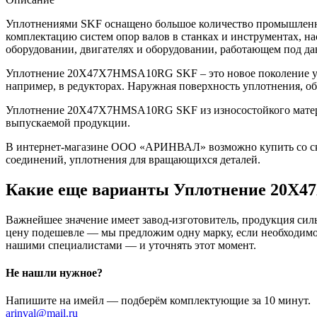
Уплотнениями SKF оснащено большое количество промышленно
комплектацию систем опор валов в станках и инструментах, н
оборудовании, двигателях и оборудовании, работающем под да
Уплотнение 20X47X7HMSA10RG SKF – это новое поколение уп
например, в редукторах. Наружная поверхность уплотнения, о
Уплотнение 20X47X7HMSA10RG SKF из износостойкого материал
выпускаемой продукции.
В интернет-магазине ООО «АРИНВАЛ» возможно купить со скл
соединений, уплотнения для вращающихся деталей.
Какие еще варианты Уплотнение 20X
Важнейшее значение имеет завод-изготовитель, продукция сильн
цену подешевле — мы предложим одну марку, если необходимо 
нашими специалистами — и уточнять этот момент.
Не нашли нужное?
Напишите на имейл — подберём комплектующие за 10 минут.
arinval@mail.ru