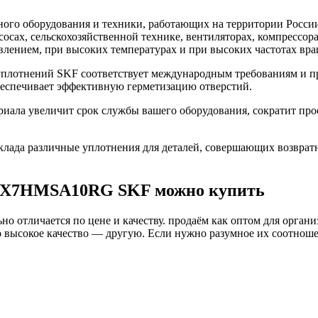
го оборудования и техники, работающих на территории России
асосах, сельскохозяйственной технике, вентиляторах, компресс
влением, при высоких температурах и при высоких частотах вра
лотнений SKF соответствует международным требованиям и пр
беспечивает эффективную герметизацию отверстий.
а увеличит срок службы вашего оборудования, сократит прост
ада различные уплотнения для деталей, совершающих возврат
47X7HMSA10RG SKF можно купить
о отличается по цене и качеству. продаём как оптом для органи
высокое качество — другую. Если нужно разумное их соотношени