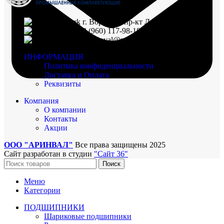
г. Воронеж, пр-кт Ленинский, д. 221
8 (960) 117-98-18
arinval@mail.ru
ИНФОРМАЦИЯ
Политика конфиденциальности
Доставка и Оплата
Реквизиты
Компания
О компании
Контакты
Акции
ООО "АРИНВАЛ"
Все права защищены
2025
Сайт разработан в студии
"Сайт 36"
Поиск
Меню
Категории
ПОДШИПНИКИ
Шариковые подшипники