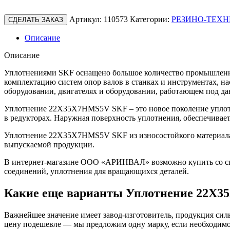
Артикул:
110573
Категории:
РЕЗИНО-ТЕХН
СДЕЛАТЬ ЗАКАЗ
Описание
Описание
Уплотнениями SKF оснащено большое количество промышленно
комплектацию систем опор валов в станках и инструментах, н
оборудовании, двигателях и оборудовании, работающем под да
Уплотнение 22X35X7HMS5V SKF – это новое поколение уплотн
в редукторах. Наружная поверхность уплотнения, обеспечивае
Уплотнение 22X35X7HMS5V SKF из износостойкого материала у
выпускаемой продукции.
В интернет-магазине ООО «АРИНВАЛ» возможно купить со скл
соединений, уплотнения для вращающихся деталей.
Какие еще варианты Уплотнение 22X
Важнейшее значение имеет завод-изготовитель, продукция сильн
цену подешевле — мы предложим одну марку, если необходимо 