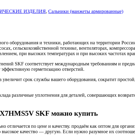
ИЧЕСКИЕ ИЗДЕЛИЯ
,
Сальники (манжеты армированные)
го оборудования и техники, работающих на территории России
асосах, сельскохозяйственной технике, вентиляторах, компресс
влением, при высоких температурах и при высоких частотах вра
ений SKF соответствует международным требованиям и предна
т эффективную герметизацию отверстий.
величит срок службы вашего оборудования, сократит простой,
ада различные уплотнения для деталей, совершающих возврат
35X7HMS5V SKF можно купить
о отличается по цене и качеству. продаём как оптом для органи
высокое качество — другую. Если нужно разумное их соотношени