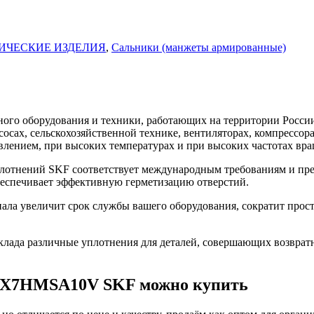
ИЧЕСКИЕ ИЗДЕЛИЯ
,
Сальники (манжеты армированные)
го оборудования и техники, работающих на территории России
асосах, сельскохозяйственной технике, вентиляторах, компресс
влением, при высоких температурах и при высоких частотах вра
тнений SKF соответствует международным требованиям и пред
беспечивает эффективную герметизацию отверстий.
 увеличит срок службы вашего оборудования, сократит просто
ада различные уплотнения для деталей, совершающих возврат
35X7HMSA10V SKF можно купить