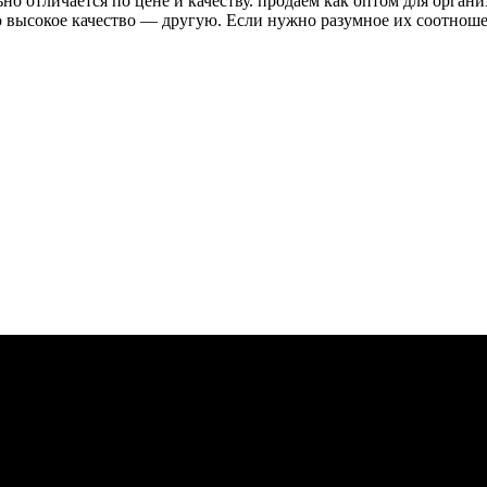
о отличается по цене и качеству. продаём как оптом для органи
высокое качество — другую. Если нужно разумное их соотношени