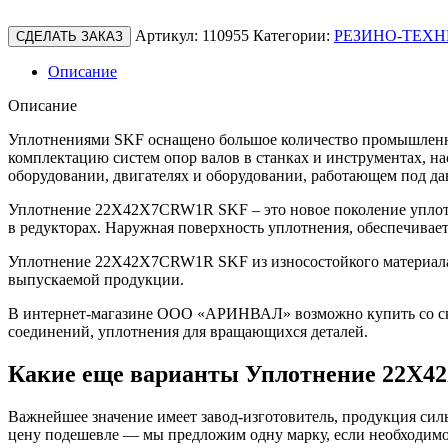
Артикул:
110955
Категории:
РЕЗИНО-ТЕХН
СДЕЛАТЬ ЗАКАЗ
Описание
Описание
Уплотнениями SKF оснащено большое количество промышленно
комплектацию систем опор валов в станках и инструментах, н
оборудовании, двигателях и оборудовании, работающем под да
Уплотнение 22X42X7CRW1R SKF – это новое поколение уплотн
в редукторах. Наружная поверхность уплотнения, обеспечивае
Уплотнение 22X42X7CRW1R SKF из износостойкого материала у
выпускаемой продукции.
В интернет-магазине ООО «АРИНВАЛ» возможно купить со скл
соединений, уплотнения для вращающихся деталей.
Какие еще варианты Уплотнение 22X
Важнейшее значение имеет завод-изготовитель, продукция сильн
цену подешевле — мы предложим одну марку, если необходимо 