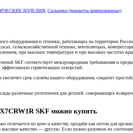
ИЧЕСКИЕ ИЗДЕЛИЯ
,
Сальники (манжеты армированные)
го оборудования и техники, работающих на территории России
асосах, сельскохозяйственной технике, вентиляторах, компресс
влением, при высоких температурах и при высоких частотах вра
ений SKF соответствует международным требованиям и предна
т эффективную герметизацию отверстий.
величит срок службы вашего оборудования, сократит простой,
ада различные уплотнения для деталей, совершающих возврат
42X7CRW1R SKF можно купить
о отличается по цене и качеству. продаём как оптом для органи
высокое качество — другую. Если нужно разумное их соотношени