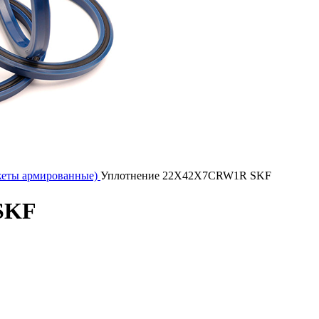
жеты армированные)
Уплотнение 22X42X7CRW1R SKF
SKF