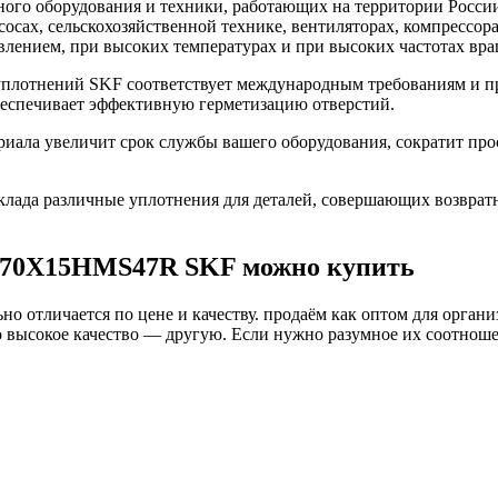
го оборудования и техники, работающих на территории России
асосах, сельскохозяйственной технике, вентиляторах, компресс
влением, при высоких температурах и при высоких частотах вра
лотнений SKF соответствует международным требованиям и пр
беспечивает эффективную герметизацию отверстий.
ла увеличит срок службы вашего оборудования, сократит прос
ада различные уплотнения для деталей, совершающих возврат
270X15HMS47R SKF можно купить
о отличается по цене и качеству. продаём как оптом для органи
высокое качество — другую. Если нужно разумное их соотношени