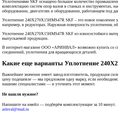
Уплотнениями SKF оснащено большое количество промышленно
комплектацию систем опор валов в станках и инструментах, н
оборудовании, двигателях и оборудовании, работающем под да
Уплотнение 240X270X15HMS47R SKF – это новое поколение уп
например, в редукторах. Наружная поверхность уплотнения, о
Уплотнение 240X270X15HMS47R SKF из износостойкого материа
выпускаемой продукции.
В интернет-магазине ООО «АРИНВАЛ» возможно купить со скл
соединений, уплотнения для вращающихся деталей.
Какие еще варианты Уплотнение 240X
Важнейшее значение имеет завод-изготовитель, продукция сильн
цену подешевле — мы предложим одну марку, если необходимо 
нашими специалистами — и уточнять этот момент.
Не нашли нужное?
Напишите на имейл — подберём комплектующие за 10 минут.
arinval@mail.ru