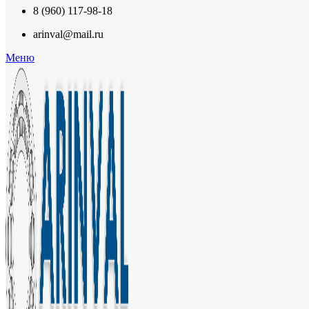
8 (960) 117-98-18
arinval@mail.ru
Меню