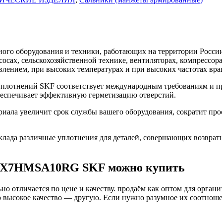
го оборудования и техники, работающих на территории России
асосах, сельскохозяйственной технике, вентиляторах, компресс
влением, при высоких температурах и при высоких частотах вра
лотнений SKF соответствует международным требованиям и пр
беспечивает эффективную герметизацию отверстий.
а увеличит срок службы вашего оборудования, сократит прост
ада различные уплотнения для деталей, совершающих возврат
35X7HMSA10RG SKF можно купить
о отличается по цене и качеству. продаём как оптом для органи
высокое качество — другую. Если нужно разумное их соотношени