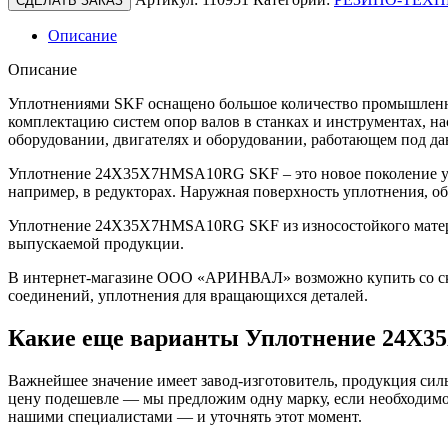
СДЕЛАТЬ ЗАКАЗ
Описание
Описание
Уплотнениями SKF оснащено большое количество промышленно
комплектацию систем опор валов в станках и инструментах, н
оборудовании, двигателях и оборудовании, работающем под да
Уплотнение 24X35X7HMSA10RG SKF – это новое поколение уп
например, в редукторах. Наружная поверхность уплотнения, о
Уплотнение 24X35X7HMSA10RG SKF из износостойкого материал
выпускаемой продукции.
В интернет-магазине ООО «АРИНВАЛ» возможно купить со скл
соединений, уплотнения для вращающихся деталей.
Какие еще варианты Уплотнение 24X
Важнейшее значение имеет завод-изготовитель, продукция сильн
цену подешевле — мы предложим одну марку, если необходимо 
нашими специалистами — и уточнять этот момент.