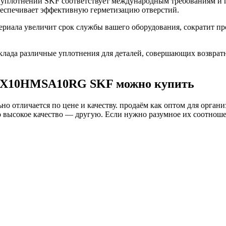
плотнений SKF соответствует международным требованиям и п
беспечивает эффективную герметизацию отверстий.
ла увеличит срок службы вашего оборудования, сократит прос
ада различные уплотнения для деталей, совершающих возврат
45X10HMSA10RG SKF можно купить
о отличается по цене и качеству. продаём как оптом для органи
высокое качество — другую. Если нужно разумное их соотношени