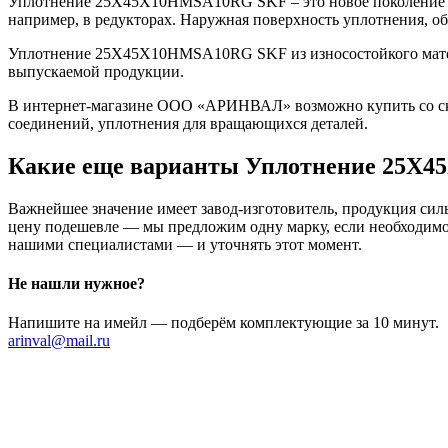
Уплотнение 25X45X10HMSA10RG SKF – это новое поколение у
например, в редукторах. Наружная поверхность уплотнения, о
Уплотнение 25X45X10HMSA10RG SKF из износостойкого материа
выпускаемой продукции.
В интернет-магазине ООО «АРИНВАЛ» возможно купить со скл
соединений, уплотнения для вращающихся деталей.
Какие еще варианты Уплотнение 25X
Важнейшее значение имеет завод-изготовитель, продукция сильн
цену подешевле — мы предложим одну марку, если необходимо 
нашими специалистами — и уточнять этот момент.
Не нашли нужное?
Напишите на имейл — подберём комплектующие за 10 минут.
arinval@mail.ru