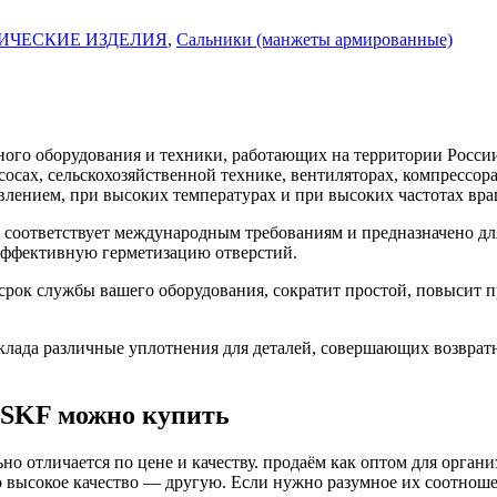
ИЧЕСКИЕ ИЗДЕЛИЯ
,
Сальники (манжеты армированные)
го оборудования и техники, работающих на территории России
асосах, сельскохозяйственной технике, вентиляторах, компресс
влением, при высоких температурах и при высоких частотах вра
 соответствует международным требованиям и предназначено дл
 эффективную герметизацию отверстий.
срок службы вашего оборудования, сократит простой, повысит 
ада различные уплотнения для деталей, совершающих возврат
 SKF можно купить
о отличается по цене и качеству. продаём как оптом для органи
высокое качество — другую. Если нужно разумное их соотношени