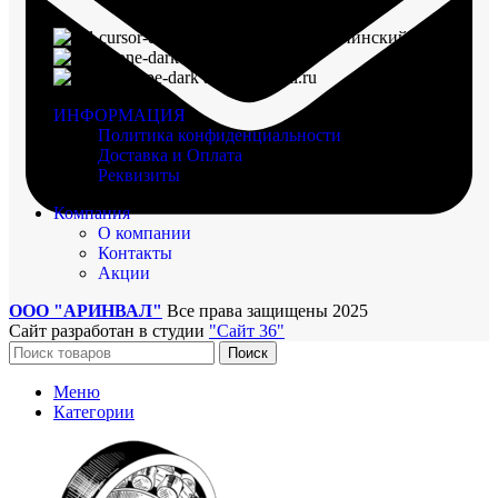
г. Воронеж, пр-кт Ленинский, д. 221
8 (960) 117-98-18
arinval@mail.ru
ИНФОРМАЦИЯ
Политика конфиденциальности
Доставка и Оплата
Реквизиты
Компания
О компании
Контакты
Акции
ООО "АРИНВАЛ"
Все права защищены
2025
Сайт разработан в студии
"Сайт 36"
Поиск
Меню
Категории