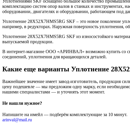
Уплотнениями SKF оснащено большое количество промышленно
комплектацию систем опор валов в станках и инструментах, н
оборудовании, двигателях и оборудовании, работающем под да
Уплотнение 28X52X7HMS5RG SKF – это новое поколение уплот
например, в редукторах. Наружная поверхность уплотнения, о
Уплотнение 28X52X7HMS5RG SKF из износостойкого материала 
выпускаемой продукции.
В интернет-магазине ООО «АРИНВАЛ» возможно купить со скл
соединений, уплотнения для вращающихся деталей.
Какие еще варианты Уплотнение 28X
Важнейшее значение имеет завод-изготовитель, продукция сильн
цену подешевле — мы предложим одну марку, если необходимо 
нашими специалистами — и уточнять этот момент.
Не нашли нужное?
Напишите на имейл — подберём комплектующие за 10 минут.
arinval@mail.ru