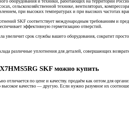
го оборудования и техники, работающих на территории России
асосах, сельскохозяйственной технике, вентиляторах, компресс
влением, при высоких температурах и при высоких частотах вра
нений SKF соответствует международным требованиям и предн
беспечивает эффективную герметизацию отверстий.
увеличит срок службы вашего оборудования, сократит простой
ада различные уплотнения для деталей, совершающих возврат
52X7HMS5RG SKF можно купить
о отличается по цене и качеству. продаём как оптом для органи
высокое качество — другую. Если нужно разумное их соотношени