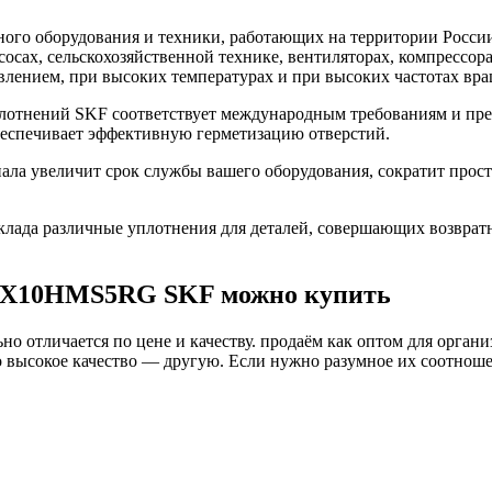
го оборудования и техники, работающих на территории России
асосах, сельскохозяйственной технике, вентиляторах, компресс
влением, при высоких температурах и при высоких частотах вра
тнений SKF соответствует международным требованиям и пред
беспечивает эффективную герметизацию отверстий.
 увеличит срок службы вашего оборудования, сократит просто
ада различные уплотнения для деталей, совершающих возврат
50X10HMS5RG SKF можно купить
о отличается по цене и качеству. продаём как оптом для органи
высокое качество — другую. Если нужно разумное их соотношени