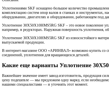
Уплотнениями SKF оснащено большое количество промышленно
комплектацию систем опор валов в станках и инструментах, н
оборудовании, двигателях и оборудовании, работающем под да
Уплотнение 30X50X10HMS5RG SKF – это новое поколение упло
например, в редукторах. Наружная поверхность уплотнения, о
Уплотнение 30X50X10HMS5RG SKF из износостойкого материала
выпускаемой продукции.
В интернет-магазине ООО «АРИНВАЛ» возможно купить со скл
соединений, уплотнения для вращающихся деталей.
Какие еще варианты Уплотнение 30X
Важнейшее значение имеет завод-изготовитель, продукция сильн
цену подешевле — мы предложим одну марку, если необходимо 
нашими специалистами — и уточнять этот момент.