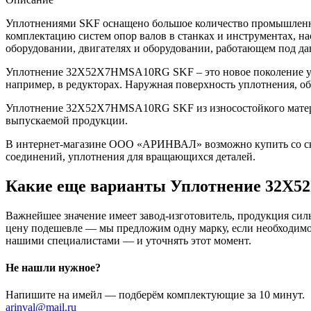
Уплотнениями SKF оснащено большое количество промышленно
комплектацию систем опор валов в станках и инструментах, н
оборудовании, двигателях и оборудовании, работающем под да
Уплотнение 32X52X7HMSA10RG SKF – это новое поколение уп
например, в редукторах. Наружная поверхность уплотнения, о
Уплотнение 32X52X7HMSA10RG SKF из износостойкого материал
выпускаемой продукции.
В интернет-магазине ООО «АРИНВАЛ» возможно купить со скл
соединений, уплотнения для вращающихся деталей.
Какие еще варианты Уплотнение 32X
Важнейшее значение имеет завод-изготовитель, продукция сильн
цену подешевле — мы предложим одну марку, если необходимо 
нашими специалистами — и уточнять этот момент.
Не нашли нужное?
Напишите на имейл — подберём комплектующие за 10 минут.
arinval@mail.ru