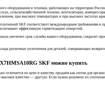
го оборудования и техники, работающих на территории России
асосах, сельскохозяйственной технике, вентиляторах, компресс
влением, при высоких температурах и при высоких частотах вра
лотнений SKF соответствует международным требованиям и пр
беспечивает эффективную герметизацию отверстий.
а увеличит срок службы вашего оборудования, сократит прост
ада различные уплотнения для деталей, совершающих возврат
52X7HMSA10RG SKF можно купить
о отличается по цене и качеству. продаём как оптом для органи
высокое качество — другую. Если нужно разумное их соотношени