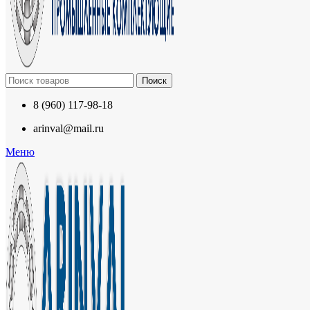
Поиск
8 (960) 117-98-18
arinval@mail.ru
Меню