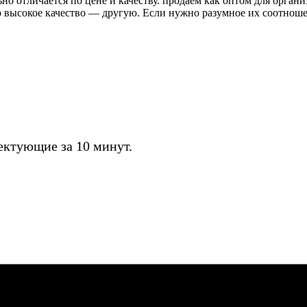
о отличается по цене и качеству. продаём как оптом для органи
высокое качество — другую. Если нужно разумное их соотношени
ктующие за 10 минут.