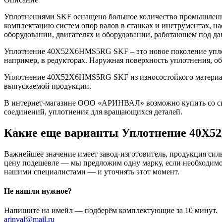
Уплотнениями SKF оснащено большое количество промышленно
комплектацию систем опор валов в станках и инструментах, н
оборудовании, двигателях и оборудовании, работающем под да
Уплотнение 40X52X6HMS5RG SKF – это новое поколение уплот
например, в редукторах. Наружная поверхность уплотнения, о
Уплотнение 40X52X6HMS5RG SKF из износостойкого материала 
выпускаемой продукции.
В интернет-магазине ООО «АРИНВАЛ» возможно купить со скл
соединений, уплотнения для вращающихся деталей.
Какие еще варианты Уплотнение 40X
Важнейшее значение имеет завод-изготовитель, продукция сильн
цену подешевле — мы предложим одну марку, если необходимо 
нашими специалистами — и уточнять этот момент.
Не нашли нужное?
Напишите на имейл — подберём комплектующие за 10 минут.
arinval@mail.ru