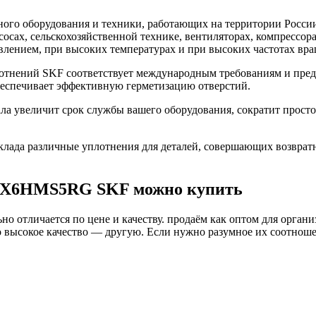
го оборудования и техники, работающих на территории России
асосах, сельскохозяйственной технике, вентиляторах, компресс
влением, при высоких температурах и при высоких частотах вра
нений SKF соответствует международным требованиям и предн
беспечивает эффективную герметизацию отверстий.
увеличит срок службы вашего оборудования, сократит простой
ада различные уплотнения для деталей, совершающих возврат
52X6HMS5RG SKF можно купить
о отличается по цене и качеству. продаём как оптом для органи
высокое качество — другую. Если нужно разумное их соотношени