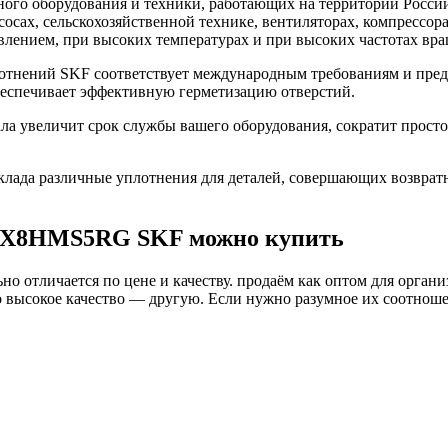
го оборудования и техники, работающих на территории России
асосах, сельскохозяйственной технике, вентиляторах, компресс
влением, при высоких температурах и при высоких частотах вра
нений SKF соответствует международным требованиям и предн
беспечивает эффективную герметизацию отверстий.
увеличит срок службы вашего оборудования, сократит простой
ада различные уплотнения для деталей, совершающих возврат
55X8HMS5RG SKF можно купить
о отличается по цене и качеству. продаём как оптом для органи
высокое качество — другую. Если нужно разумное их соотношени