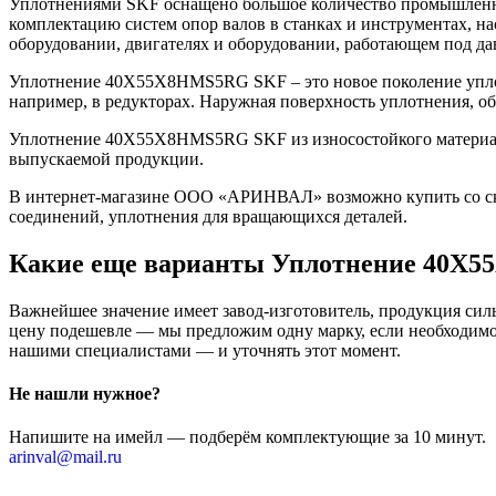
Уплотнениями SKF оснащено большое количество промышленно
комплектацию систем опор валов в станках и инструментах, н
оборудовании, двигателях и оборудовании, работающем под да
Уплотнение 40X55X8HMS5RG SKF – это новое поколение уплот
например, в редукторах. Наружная поверхность уплотнения, о
Уплотнение 40X55X8HMS5RG SKF из износостойкого материала 
выпускаемой продукции.
В интернет-магазине ООО «АРИНВАЛ» возможно купить со скл
соединений, уплотнения для вращающихся деталей.
Какие еще варианты Уплотнение 40X
Важнейшее значение имеет завод-изготовитель, продукция сильн
цену подешевле — мы предложим одну марку, если необходимо 
нашими специалистами — и уточнять этот момент.
Не нашли нужное?
Напишите на имейл — подберём комплектующие за 10 минут.
arinval@mail.ru