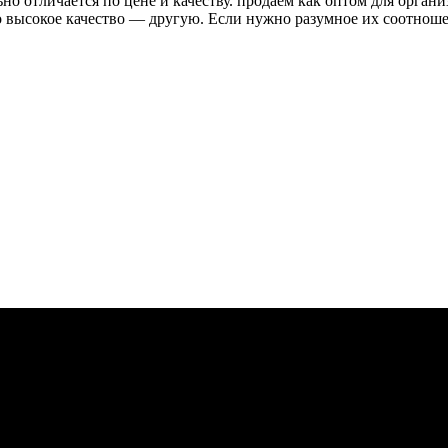
о отличается по цене и качеству. продаём как оптом для органи
высокое качество — другую. Если нужно разумное их соотношени