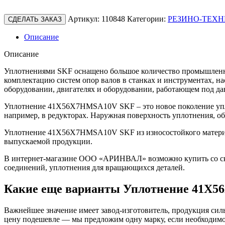
Артикул:
110848
Категории:
РЕЗИНО-ТЕХН
СДЕЛАТЬ ЗАКАЗ
Описание
Описание
Уплотнениями SKF оснащено большое количество промышленно
комплектацию систем опор валов в станках и инструментах, н
оборудовании, двигателях и оборудовании, работающем под да
Уплотнение 41X56X7HMSA10V SKF – это новое поколение упло
например, в редукторах. Наружная поверхность уплотнения, о
Уплотнение 41X56X7HMSA10V SKF из износостойкого материала
выпускаемой продукции.
В интернет-магазине ООО «АРИНВАЛ» возможно купить со скл
соединений, уплотнения для вращающихся деталей.
Какие еще варианты Уплотнение 41X
Важнейшее значение имеет завод-изготовитель, продукция сильн
цену подешевле — мы предложим одну марку, если необходимо 