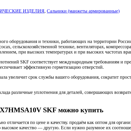
ИЧЕСКИЕ ИЗДЕЛИЯ
,
Сальники (манжеты армированные)
го оборудования и техники, работающих на территории России
асосах, сельскохозяйственной технике, вентиляторах, компресс
влением, при высоких температурах и при высоких частотах вра
тнений SKF соответствует международным требованиям и пред
беспечивает эффективную герметизацию отверстий.
 увеличит срок службы вашего оборудования, сократит просто
ада различные уплотнения для деталей, совершающих возврат
56X7HMSA10V SKF можно купить
о отличается по цене и качеству. продаём как оптом для органи
высокое качество — другую. Если нужно разумное их соотношени