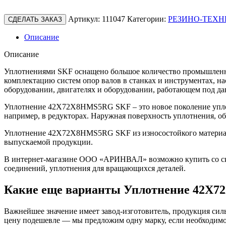
Артикул:
111047
Категории:
РЕЗИНО-ТЕХН
СДЕЛАТЬ ЗАКАЗ
Описание
Описание
Уплотнениями SKF оснащено большое количество промышленно
комплектацию систем опор валов в станках и инструментах, н
оборудовании, двигателях и оборудовании, работающем под да
Уплотнение 42X72X8HMS5RG SKF – это новое поколение уплот
например, в редукторах. Наружная поверхность уплотнения, о
Уплотнение 42X72X8HMS5RG SKF из износостойкого материала 
выпускаемой продукции.
В интернет-магазине ООО «АРИНВАЛ» возможно купить со скл
соединений, уплотнения для вращающихся деталей.
Какие еще варианты Уплотнение 42X
Важнейшее значение имеет завод-изготовитель, продукция сильн
цену подешевле — мы предложим одну марку, если необходимо 