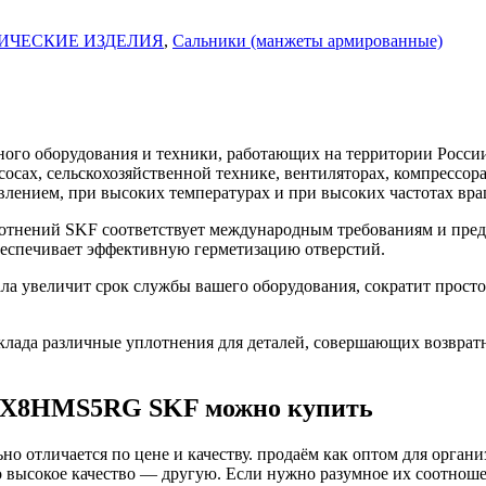
ИЧЕСКИЕ ИЗДЕЛИЯ
,
Сальники (манжеты армированные)
го оборудования и техники, работающих на территории России
асосах, сельскохозяйственной технике, вентиляторах, компресс
влением, при высоких температурах и при высоких частотах вра
нений SKF соответствует международным требованиям и предн
беспечивает эффективную герметизацию отверстий.
увеличит срок службы вашего оборудования, сократит простой
ада различные уплотнения для деталей, совершающих возврат
72X8HMS5RG SKF можно купить
о отличается по цене и качеству. продаём как оптом для органи
высокое качество — другую. Если нужно разумное их соотношени