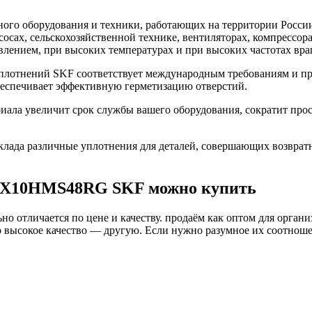
го оборудования и техники, работающих на территории России
асосах, сельскохозяйственной технике, вентиляторах, компресс
влением, при высоких температурах и при высоких частотах вра
отнений SKF соответствует международным требованиям и пре
беспечивает эффективную герметизацию отверстий.
а увеличит срок службы вашего оборудования, сократит прост
ада различные уплотнения для деталей, совершающих возврат
80X10HMS48RG SKF можно купить
о отличается по цене и качеству. продаём как оптом для органи
высокое качество — другую. Если нужно разумное их соотношени