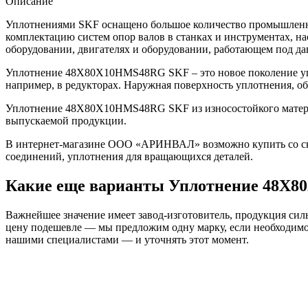
Описание
Уплотнениями SKF оснащено большое количество промышленно
комплектацию систем опор валов в станках и инструментах, н
оборудовании, двигателях и оборудовании, работающем под да
Уплотнение 48X80X10HMS48RG SKF – это новое поколение упл
например, в редукторах. Наружная поверхность уплотнения, о
Уплотнение 48X80X10HMS48RG SKF из износостойкого материал
выпускаемой продукции.
В интернет-магазине ООО «АРИНВАЛ» возможно купить со скл
соединений, уплотнения для вращающихся деталей.
Какие еще варианты Уплотнение 48X
Важнейшее значение имеет завод-изготовитель, продукция сильн
цену подешевле — мы предложим одну марку, если необходимо 
нашими специалистами — и уточнять этот момент.