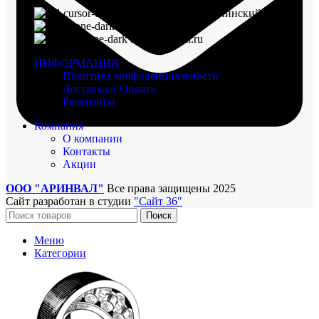
г. Воронеж, пр-кт Ленинский, д. 221
8 (960) 117-98-18
arinval@mail.ru
ИНФОРМАЦИЯ
Политика конфиденциальности
Доставка и Оплата
Реквизиты
Компания
О компании
Контакты
Акции
ООО "АРИНВАЛ"
Все права защищены
2025
Сайт разработан в студии
"Сайт 36"
Поиск
Меню
Категории