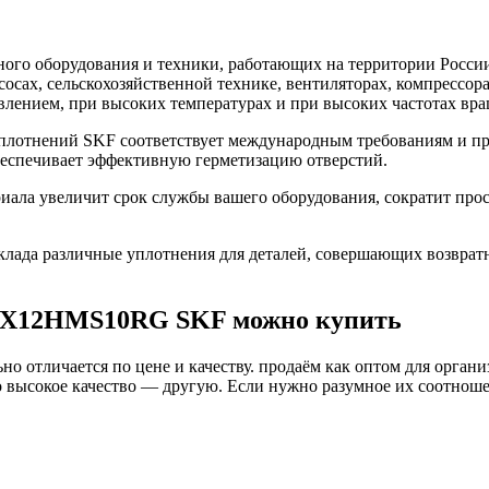
го оборудования и техники, работающих на территории России
асосах, сельскохозяйственной технике, вентиляторах, компресс
влением, при высоких температурах и при высоких частотах вра
отнений SKF соответствует международным требованиям и пре
беспечивает эффективную герметизацию отверстий.
а увеличит срок службы вашего оборудования, сократит прост
ада различные уплотнения для деталей, совершающих возврат
72X12HMS10RG SKF можно купить
о отличается по цене и качеству. продаём как оптом для органи
высокое качество — другую. Если нужно разумное их соотношени