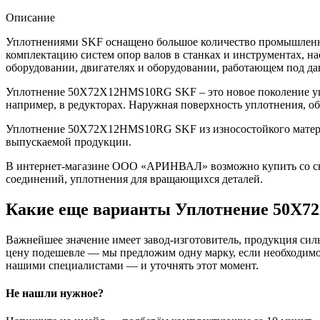
Описание
Уплотнениями SKF оснащено большое количество промышленно
комплектацию систем опор валов в станках и инструментах, н
оборудовании, двигателях и оборудовании, работающем под да
Уплотнение 50X72X12HMS10RG SKF – это новое поколение упл
например, в редукторах. Наружная поверхность уплотнения, о
Уплотнение 50X72X12HMS10RG SKF из износостойкого материал
выпускаемой продукции.
В интернет-магазине ООО «АРИНВАЛ» возможно купить со скл
соединений, уплотнения для вращающихся деталей.
Какие еще варианты Уплотнение 50X
Важнейшее значение имеет завод-изготовитель, продукция сильн
цену подешевле — мы предложим одну марку, если необходимо 
нашими специалистами — и уточнять этот момент.
Не нашли нужное?