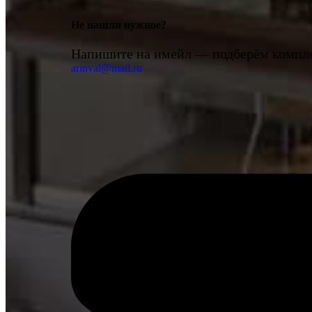
Не нашли нужное?
Напишите на имейл — подберём компле
arinval@mail.ru