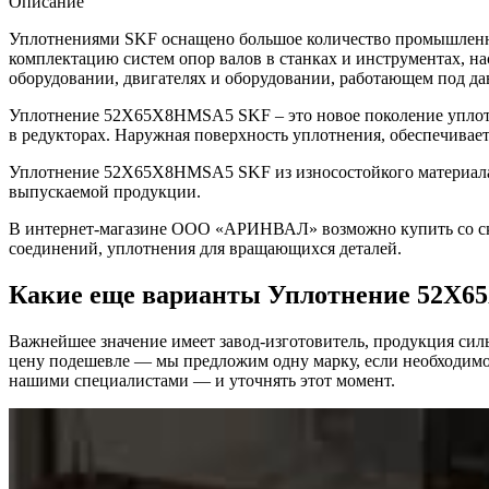
Описание
Уплотнениями SKF оснащено большое количество промышленно
комплектацию систем опор валов в станках и инструментах, н
оборудовании, двигателях и оборудовании, работающем под да
Уплотнение 52X65X8HMSA5 SKF – это новое поколение уплотн
в редукторах. Наружная поверхность уплотнения, обеспечивае
Уплотнение 52X65X8HMSA5 SKF из износостойкого материала у
выпускаемой продукции.
В интернет-магазине ООО «АРИНВАЛ» возможно купить со скл
соединений, уплотнения для вращающихся деталей.
Какие еще варианты Уплотнение 52X
Важнейшее значение имеет завод-изготовитель, продукция сильн
цену подешевле — мы предложим одну марку, если необходимо 
нашими специалистами — и уточнять этот момент.