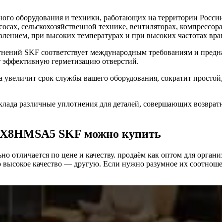
го оборудования и техники, работающих на территории России
асосах, сельскохозяйственной технике, вентиляторах, компресс
влением, при высоких температурах и при высоких частотах вра
ений SKF соответствует международным требованиям и предна
т эффективную герметизацию отверстий.
величит срок службы вашего оборудования, сократит простой,
ада различные уплотнения для деталей, совершающих возврат
65X8HMSA5 SKF можно купить
о отличается по цене и качеству. продаём как оптом для органи
высокое качество — другую. Если нужно разумное их соотношени