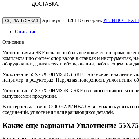
ДОСТАВКА:
Артикул:
111281
Категории:
РЕЗИНО-ТЕХН
СДЕЛАТЬ ЗАКАЗ
Описание
Описание
Уплотнениями SKF оснащено большое количество промышленно
комплектацию систем опор валов в станках и инструментах, н
оборудовании, двигателях и оборудовании, работающем под да
Уплотнение 55X75X10HMS5RG SKF – это новое поколение упло
например, в редукторах. Наружная поверхность уплотнения, о
Уплотнение 55X75X10HMS5RG SKF из износостойкого материала
выпускаемой продукции.
В интернет-магазине ООО «АРИНВАЛ» возможно купить со скл
соединений, уплотнения для вращающихся деталей.
Какие еще варианты Уплотнение 55X
Важнейшее значение имеет завод-изготовитель, продукция сильн