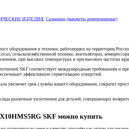
ИЧЕСКИЕ ИЗДЕЛИЯ
,
Сальники (манжеты армированные)
го оборудования и техники, работающих на территории России
асосах, сельскохозяйственной технике, вентиляторах, компресс
влением, при высоких температурах и при высоких частотах вра
тнений SKF соответствует международным требованиям и пред
беспечивает эффективную герметизацию отверстий.
 увеличит срок службы вашего оборудования, сократит просто
ада различные уплотнения для деталей, совершающих возврат
75X10HMS5RG SKF можно купить
о отличается по цене и качеству. продаём как оптом для органи