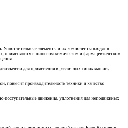
. Уплотнительные элементы и их компоненты входят в
орах, применяются в пищевом химическом и фармацевтическом
щения.
назначено для применения в различных типах машин,
й, повысит производительность техники и качество
но-поступательные движения, уплотнения для неподвижных
заций, так и в розницу за наличный расчет. Если Вы ищете