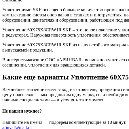
Уплотнениями SKF оснащено большое количество промышленно
комплектацию систем опор валов в станках и инструментах, н
оборудовании, двигателях и оборудовании, работающем под да
Уплотнение 60X75X8CRW1R SKF – это новое поколение уплотн
в редукторах. Наружная поверхность уплотнения, обеспечивае
Уплотнение 60X75X8CRW1R SKF из износостойкого материала у
выпускаемой продукции.
В интернет-магазине ООО «АРИНВАЛ» возможно купить со скл
соединений, уплотнения для вращающихся деталей.
Какие еще варианты Уплотнение 60X
Важнейшее значение имеет завод-изготовитель, продукция сильн
цену подешевле — мы предложим одну марку, если необходимо 
нашими специалистами — и уточнять этот момент.
Не нашли нужное?
Напишите на имейл — подберём комплектующие за 10 минут.
arinval@mail.ru