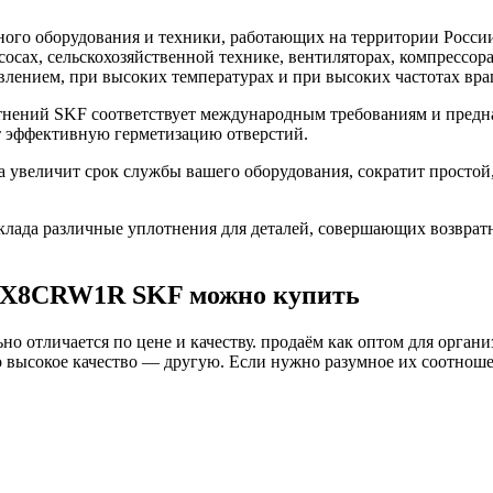
го оборудования и техники, работающих на территории России
асосах, сельскохозяйственной технике, вентиляторах, компресс
влением, при высоких температурах и при высоких частотах вра
ений SKF соответствует международным требованиям и предна
т эффективную герметизацию отверстий.
величит срок службы вашего оборудования, сократит простой,
ада различные уплотнения для деталей, совершающих возврат
75X8CRW1R SKF можно купить
о отличается по цене и качеству. продаём как оптом для органи
высокое качество — другую. Если нужно разумное их соотношени