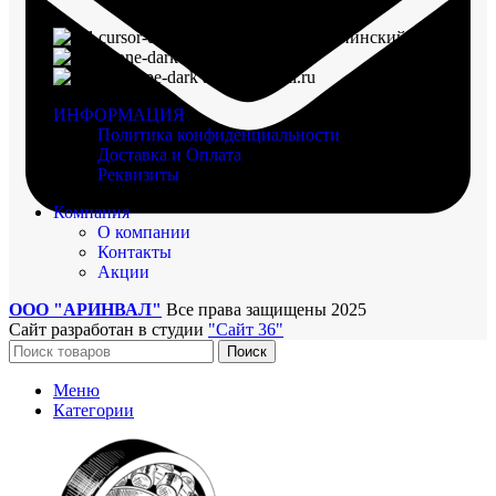
г. Воронеж, пр-кт Ленинский, д. 221
8 (960) 117-98-18
arinval@mail.ru
ИНФОРМАЦИЯ
Политика конфиденциальности
Доставка и Оплата
Реквизиты
Компания
О компании
Контакты
Акции
ООО "АРИНВАЛ"
Все права защищены
2025
Сайт разработан в студии
"Сайт 36"
Поиск
Меню
Категории