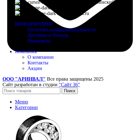
г. Воронеж, пр-кт Ленинский, д. 221
8 (960) 117-98-18
arinval@mail.ru
ИНФОРМАЦИЯ
Политика конфиденциальности
Доставка и Оплата
Реквизиты
Компания
О компании
Контакты
Акции
ООО "АРИНВАЛ"
Все права защищены
2025
Сайт разработан в студии
"Сайт 36"
Поиск
Меню
Категории