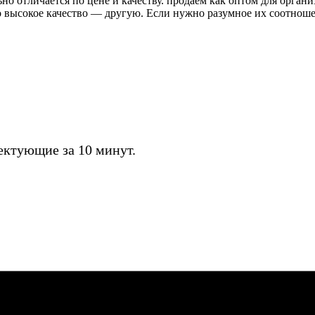
о отличается по цене и качеству. продаём как оптом для органи
высокое качество — другую. Если нужно разумное их соотношени
ктующие за 10 минут.