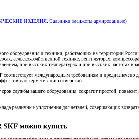
ИЧЕСКИЕ ИЗДЕЛИЯ
,
Сальники (манжеты армированные)
го оборудования и техники, работающих на территории России
асосах, сельскохозяйственной технике, вентиляторах, компресс
влением, при высоких температурах и при высоких частотах вра
 соответствует международным требованиям и предназначено д
 эффективную герметизацию отверстий.
срок службы вашего оборудования, сократит простой, повысит 
ада различные уплотнения для деталей, совершающих возврат
R SKF можно купить