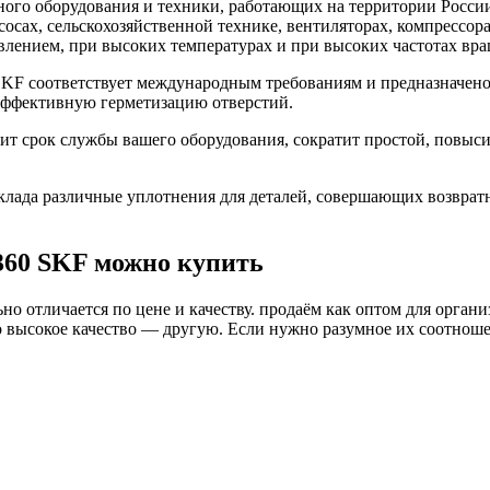
го оборудования и техники, работающих на территории России
асосах, сельскохозяйственной технике, вентиляторах, компресс
влением, при высоких температурах и при высоких частотах вра
KF соответствует международным требованиям и предназначено
 эффективную герметизацию отверстий.
т срок службы вашего оборудования, сократит простой, повыси
ада различные уплотнения для деталей, совершающих возврат
360 SKF можно купить
о отличается по цене и качеству. продаём как оптом для органи
высокое качество — другую. Если нужно разумное их соотношени